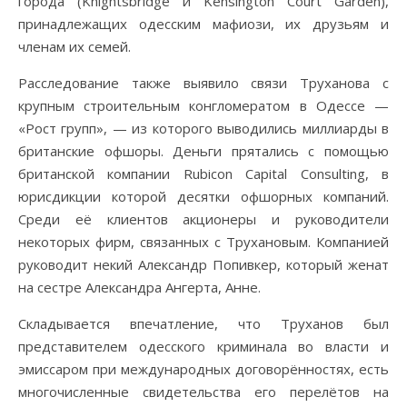
города (Knightsbridge и Kensington Court Garden),
принадлежащих одесским мафиози, их друзьям и
членам их семей.
Расследование также выявило связи Труханова с
крупным строительным конгломератом в Одессе —
«Рост групп», — из которого выводились миллиарды в
британские офшоры. Деньги прятались с помощью
британской компании Rubicon Capital Consulting, в
юрисдикции которой десятки офшорных компаний.
Среди её клиентов акционеры и руководители
некоторых фирм, связанных с Трухановым. Компанией
руководит некий Александр Попивкер, который женат
на сестре Александра Ангерта, Анне.
Складывается впечатление, что Труханов был
представителем одесского криминала во власти и
эмиссаром при международных договорённостях, есть
многочисленные свидетельства его перелётов на