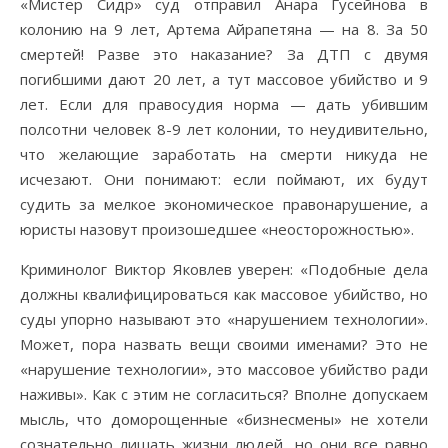
«Мистер Сидр» суд отправил Анара Гусейнова в
колонию на 9 лет, Артема Айрапетяна — на 8. За 50
смертей! Разве это наказание? За ДТП с двумя
погибшими дают 20 лет, а тут массовое убийство и 9
лет. Если для правосудия норма — дать убившим
полсотни человек 8-9 лет колонии, то неудивительно,
что желающие заработать на смерти никуда не
исчезают. Они понимают: если поймают, их будут
судить за мелкое экономическое правонарушение, а
юристы назовут произошедшее «неосторожностью».
Криминолог Виктор Яковлев уверен: «Подобные дела
должны квалифицироваться как массовое убийство, но
суды упорно называют это «нарушением технологии».
Может, пора назвать вещи своими именами? Это не
«нарушение технологии», это массовое убийство ради
наживы». Как с этим не согласиться? Вполне допускаем
мысль, что доморощенные «бизнесмены» не хотели
сознательно лишать жизни людей, но они все равно