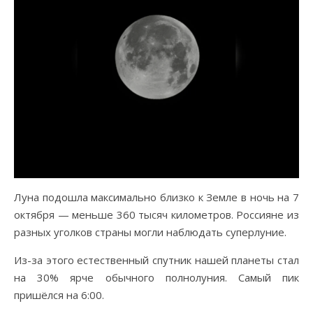
Луна подошла максимально близко к Земле в ночь на 7
октября — меньше 360 тысяч километров. Россияне из
разных уголков страны могли наблюдать суперлуние.
Из-за этого естественный спутник нашей планеты стал
на 30% ярче обычного полнолуния. Самый пик
пришёлся на 6:00.