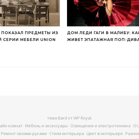
 ПОКАЗАЛ ПРЕДМЕТЫ ИЗ
ДОМ ЛЕДИ ГАГИ В МАЛИБУ: КА
 СЕРИИ МЕБЕЛИ UNION
ЖИВЕТ ЭПАТАЖНАЯ ПОП-ДИВ
тема Bard от
WP Royal
.
айн комнат
Мебель и аксессуары
Освещение и электротехника
От
Ремонт своими руками
Стили интерьера
Цвет в интерьере
Разно