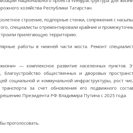
ализации национального проекта «Инфраструктура для жизни
рожного хозяйства Республики Татарстан.
пролетное строение, подпорные стенки, сопряжения с насыпь
ого, специалисты отремонтировали крайние и промежуточн
устроили прилегающую территорию.
лярные работы в нижней части моста. Ремонт специалис
жизни» — комплексное развитие населенных пунктов. Э
, благоустройство общественных и дворовых пространст
щей социальной и коммунальной инфраструктуры, рост чис
транспорта за счет обновления его подвижного состав
 решению Президента РФ Владимира Путина с 2025 года.
обы проголосовать.