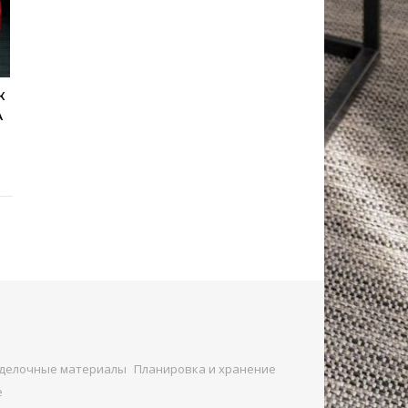
К
А
делочные материалы
Планировка и хранение
е