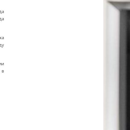
да
да
ка
ду
ии
 в