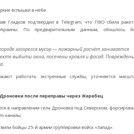
ркие вспышки в небе.
лав Гладков подтвердил в Telegram, что ПВО сбила ракет
краины. По предварительным данным, обошлось б
лгороде загорелся мусор — пожарный расчёт занимается
ъекте выбиты окна, посечены кровля и фасад. Поврежден
а.
лжают работать экстренные службы, уточняется масшт
 Дроновки после переправы через Жеребец
ся в направлении села Дроновка под Северском, форсирова
m-каналы.
вили бойцы 25-й армии группировки войск «Запад».