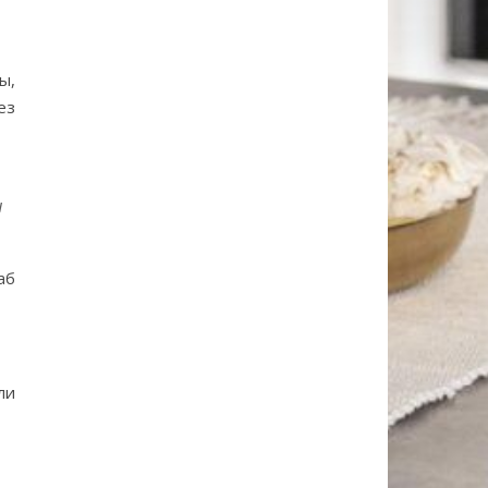
ы,
ез
ы
аб
ли