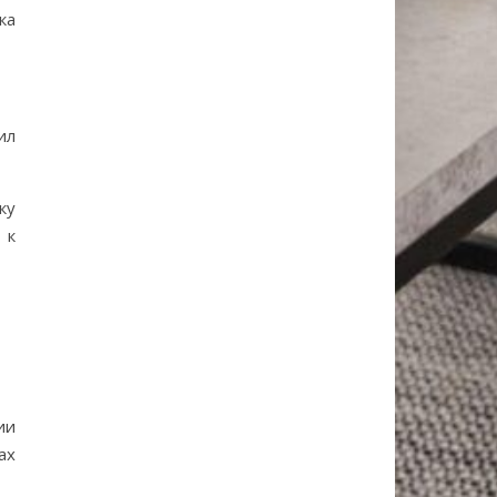
ка
ил
ку
 к
ии
ах