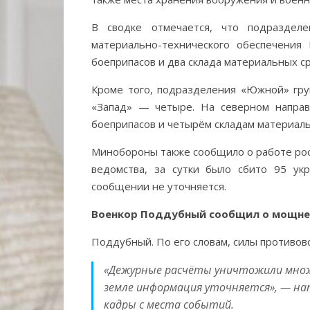
В сводке отмечается, что подразделе
материально-технического обеспечения
боеприпасов и два склада материальных ср
Кроме того, подразделения «Южной» груп
«Запад» — четыре. На северном направ
боеприпасов и четырём складам материаль
Минобороны также сообщило о работе ро
ведомства, за сутки было сбито 95 ук
сообщении не уточняется.
Военкор Поддубный сообщил о мощне
Поддубный. По его словам, силы противов
«Дежурные расчёты уничтожили множе
земле информация уточняется», — нап
кадры с места событий.