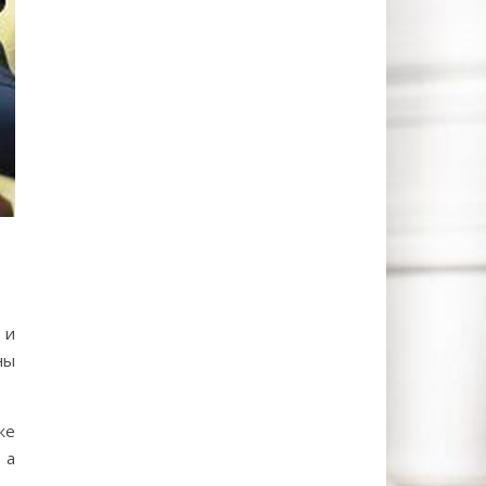
 и
ны
же
 а