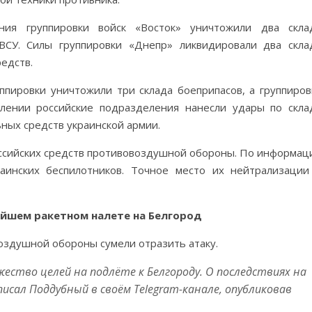
ния группировки войск «Восток» уничтожили два скла
 ВСУ. Силы группировки «Днепр» ликвидировали два скла
едств.
пировки уничтожили три склада боеприпасов, а группиров
лении российские подразделения нанесли удары по скла
ных средств украинской армии.
ссийских средств противовоздушной обороны. По информац
раинских беспилотников. Точное место их нейтрализации
йшем ракетном налете на Белгород
оздушной обороны сумели отразить атаку.
ство целей на подлёте к Белгороду. О последствиях на
исал Поддубный в своём Telegram-канале, опубликовав