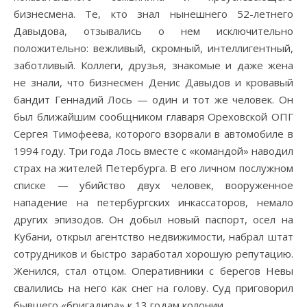
бизнесмена. Те, кто знал нынешнего 52-летнего
Давыдова, отзывались о нем исключительно
положительно: вежливый, скромный, интеллигентный,
заботливый. Коллеги, друзья, знакомые и даже жена
не знали, что бизнесмен Денис Давыдов и кровавый
бандит Геннадий Лось — один и тот же человек. Он
был ближайшим сообщником главаря Ореховской ОПГ
Сергея Тимофеева, которого взорвали в автомобиле в
1994 году. Три года Лось вместе с «командой» наводил
страх на жителей Петербурга. В его личном послужном
списке — убийство двух человек, вооруженное
нападение на петербургских инкассаторов, немало
других эпизодов. Он добыл новый паспорт, осел на
Кубани, открыл агентство недвижимости, набрал штат
сотрудников и быстро заработал хорошую репутацию.
Женился, стал отцом. Оперативники с берегов Невы
свалились на него как снег на голову. Суд приговорил
бывшего «бригадира» к 13 годам колонии.